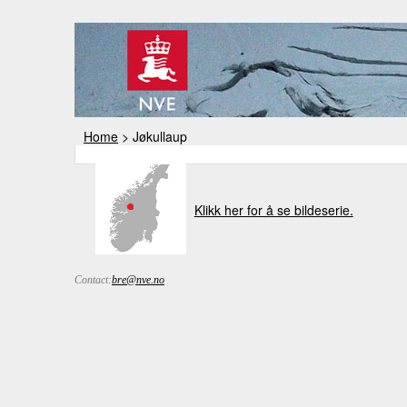
Home
> Jøkullaup
Klikk her for å se bildeserie.
Contact:
bre@nve.no