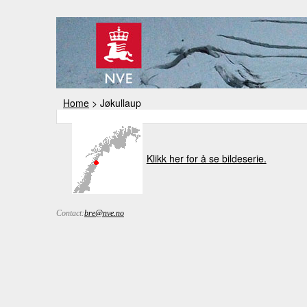
Home
> Jøkullaup
Klikk her for å se bildeserie.
Contact:
bre@nve.no